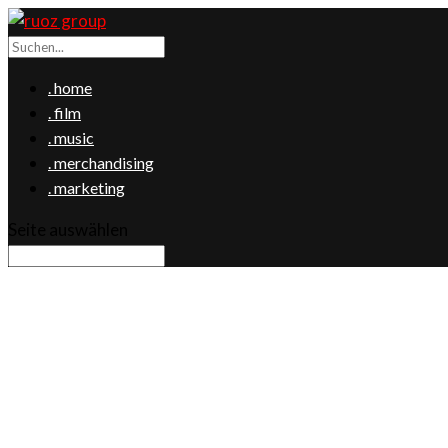
. home
. film
. music
. merchandising
. marketing
Seite auswählen
.impressum