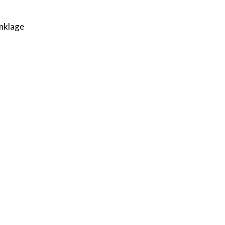
nklage
KONTAKT AUFNEHMEN